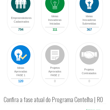
Ideias
Ideias
Empreendedores
Inovadoras
Inovadoras
Cadastrados
Iniciadas
Submetidas
794
111
367
Ideias
Projetos
Projetos
Aprovadas
Aprovados
Contratados
FASE 1
FASE 2
120
0
0
Confira a fase atual do Programa Centelha | RO